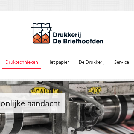
Druktechnieken
Het papier
De Drukkerij
Service
soonlijke aandacht