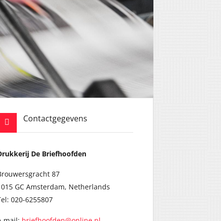
Contactgegevens
Drukkerij De Briefhoofden
Brouwersgracht 87
1015 GC Amsterdam, Netherlands
Tel: 020-6255807
e-mail:
briefhoofden@online.nl