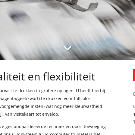
iteit en flexibiliteit
rvast te drukken in grotere oplagen. U heeft hierbij
magenta/geel/zwart) te drukken voor fullcolor
 (voorgemengde inkten) wat nog meer kleurvastheid
l, van visitekaart tot envelop.
eze gestandaardiseerde techniek en door toevoeging
t ons CTP-systeem (CTP: computer-to-plate) is het